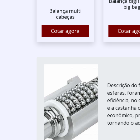
Balança digit
big ba
Balança multi
cabeças
Cotar agora
Cotar ag
Descrição do 
esferas, fora
eficiência, no
e a castanha 
econômico, pr
tornando o ad