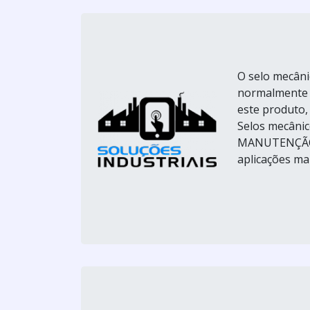
O selo mecâni
normalmente r
este produto, 
Selos mecâni
MANUTENÇÃO 
aplicações mai