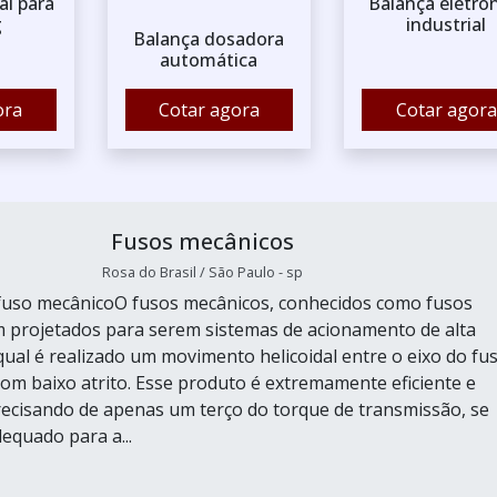
al para
Balança eletrô
g
industrial
Balança dosadora
automática
ora
Cotar agora
Cotar agora
Fusos mecânicos
Rosa do Brasil / São Paulo - sp
fuso mecânicoO fusos mecânicos, conhecidos como fusos
m projetados para serem sistemas de acionamento de alta
 qual é realizado um movimento helicoidal entre o eixo do fu
com baixo atrito. Esse produto é extremamente eficiente e
ecisando de apenas um terço do torque de transmissão, se
equado para a...