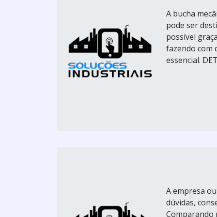
A bucha mecân
pode ser desti
possível graç
fazendo com q
essencial. D
A empresa ou 
dúvidas, cons
Comparando p