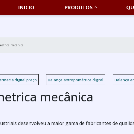
INICIO
PRODUTOS
QU
metrica mecânica
armacia digital preço
Balança antropométrica digital
Balança an
metrica mecânica
Industriais desenvolveu a maior gama de fabricantes de quali