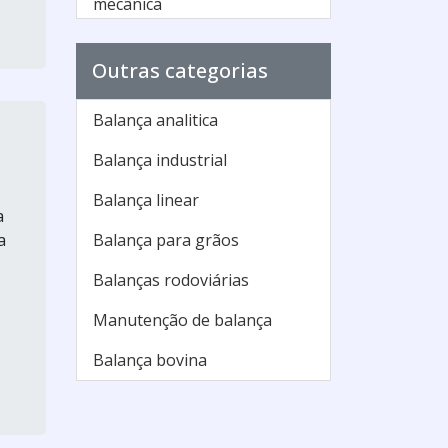
mecânica
Balança antropométrica
Outras categorias
micheletti
Balança antropométrica
Balança analitica
pediátrica
Balança industrial
Balança antropométrica
preço
Balança linear
a
Balança baby
a
Balança para grãos
Balança camry assistência
Balanças rodoviárias
técnica
Manutenção de balança
Balança de farmacia com
Balança bovina
medidor de pressão
Balança de farmacia digital
preço