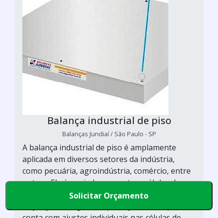
Balança industrial de piso
Balanças Jundiaí / São Paulo - SP
A balança industrial de piso é amplamente
aplicada em diversos setores da indústria,
como pecuária, agroindústria, comércio, entre
outros. Ela é apoiada em quatros células de
carga de alta precisão e interligada a uma caixa
Solicitar Orçamento
de junção com grau de proteção IP-66, que
conta com ajustes individuais nas células de