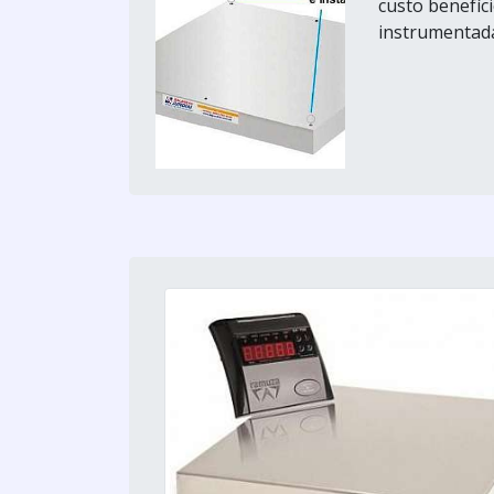
custo benefíc
instrumentada 