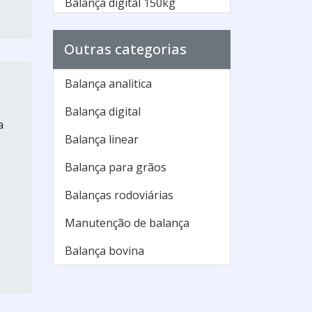
Balança digital 150kg
industrial
Outras categorias
Balança digital industrial
Balança digital industrial
Balança analitica
preço
Balança digital
Balança ferroviária
a
Balança linear
Balança industrial
Balança para grãos
Balança industrial 1000kg
Balanças rodoviárias
Balança industrial 300kg
Manutenção de balança
Balança industrial digital
Balança bovina
Balança industrial eletrônica
Balança industrial filizola