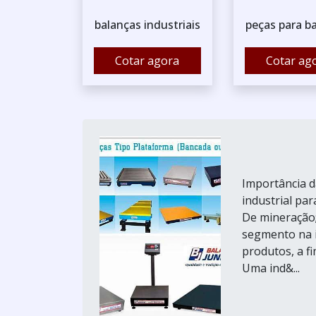
balanças industriais
peças para b
Cotar agora
Cotar ag
Importância d
industrial pa
De mineração; 
segmento na i
produtos, a fi
Uma ind&...