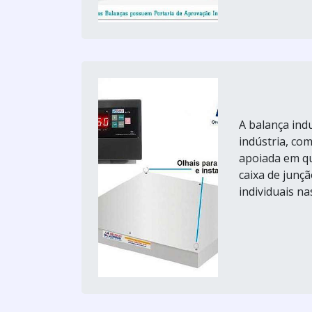
A balança ind
indústria, com
apoiada em qu
caixa de junç
individuais na