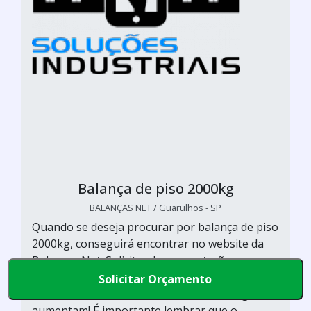
Balança de piso 2000kg
BALANÇAS NET / Guarulhos - SP
Quando se deseja procurar por balança de piso
2000kg, conseguirá encontrar no website da
Balanças Net. Solicitando uma cotação na
maior plataforma B2B e descobrindo a líder do
Solicitar Orçamento
mercado, as chances de um excelente negócio
aumentam! É importante lembrar que o