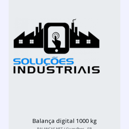
Balança digital 1000 kg
BALANÇAS NET / Guarulhos - SP