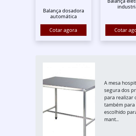
Balança elet
industri
Balança dosadora
automática
Cotar agora
Cotar ag
A mesa hospit
segura dos pr
para realizar 
também para g
escolhido para
mant...