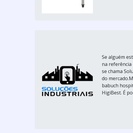
Se alguém est
na referência
se chama Solu
do mercado.
babuch hospit
HigiBest. É pos