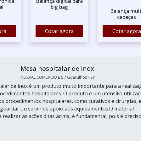
rônica
Balança digital para
al
big bag
Balança mult
cabeças
ora
Cotar agora
Cotar agora
Mesa hospitalar de inox
INOXVAL COMERCIO E S / Guarulhos - SP
alar de inox é um produto muito importante para a realiza
ocedimentos hospitalares. O produto é um utensílio utiliza
os procedimentos hospitalares, como curativos e cirurgias, 
uardar ou servir de apoio aos equipamentos.O material
 realizar as ações ditas acima, é fundamental, pois é precis