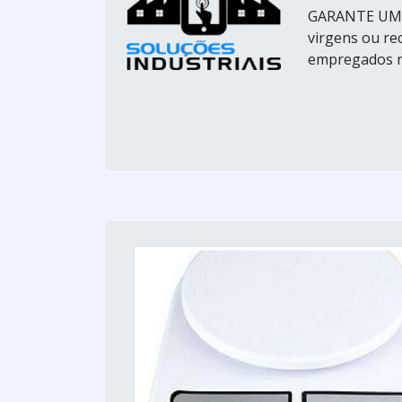
GARANTE UMA 
virgens ou re
empregados na