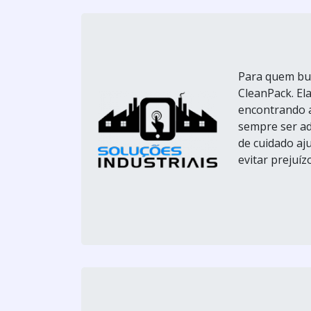
Para quem bus
CleanPack. El
encontrando a
sempre ser ad
de cuidado aju
evitar prejuízos