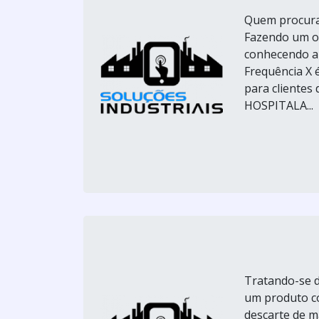
Quem procura 
Fazendo um or
conhecendo a 
Frequência X 
para cliente
HOSPITALA...
Tratando-se d
um produto co
descarte de m