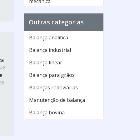
mecânica
Balança antropométrica
Outras categorias
micheletti
Balança antropométrica
Balança analitica
pediátrica
Balança industrial
Balança antropométrica
za
preço
Balança linear
que
Balança baby
e
Balança para grãos
de
Balança camry assistência
Balanças rodoviárias
técnica
Manutenção de balança
Balança de farmacia com
Balança bovina
medidor de pressão
Balança de farmacia digital
preço