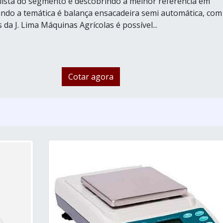
lista do segmento e descobrindo a melhor referência em
ndo a temática é balança ensacadeira semi automática, com
da J. Lima Máquinas Agrícolas é possível...
Cotar agora