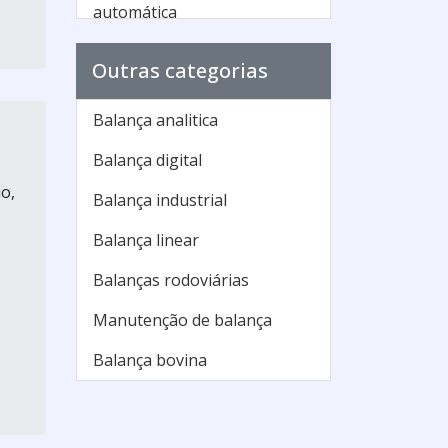
automática
Balança ensacadeira
Outras categorias
automática grão
Balança ensacadeira
Balança analitica
automática para grãos
Balança digital
Balança ensacadeira
o,
Balança industrial
eletrônica
Balança linear
Balança ensacadeira grão
Balanças rodoviárias
Balança ensacadeira matisa
Manutenção de balança
Balança ensacadeira
mecânica
Balança bovina
Balança ensacadeira preço
Balança ensacadeira saco