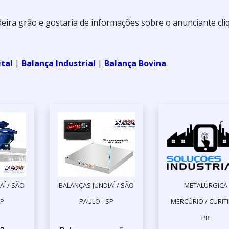
eira grão e gostaria de informações sobre o anunciante cli
ital
|
Balança Industrial
|
Balança Bovina
.
AÍ / SÃO
BALANÇAS JUNDIAÍ / SÃO
METALÚRGICA
SP
PAULO - SP
MERCÚRIO / CURITI
PR