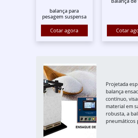
Balança de 
balança para
pesagem suspensa
Cotar agora
Cotar ag
Projetada esp
balança ensac
contínuo, vis
material em s
robusta, a ba
pneumáticos pa