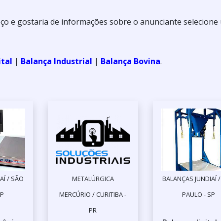
reço e gostaria de informações sobre o anunciante selecion
ital
|
Balança Industrial
|
Balança Bovina
.
AÍ / SÃO
METALÚRGICA
BALANÇAS JUNDIAÍ 
SP
MERCÚRIO / CURITIBA -
PAULO - SP
PR