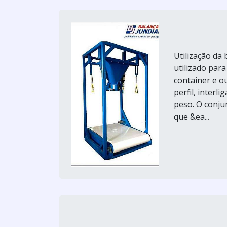
Utilização da
utilizado par
container e o
perfil, interl
peso. O conjun
que &ea...