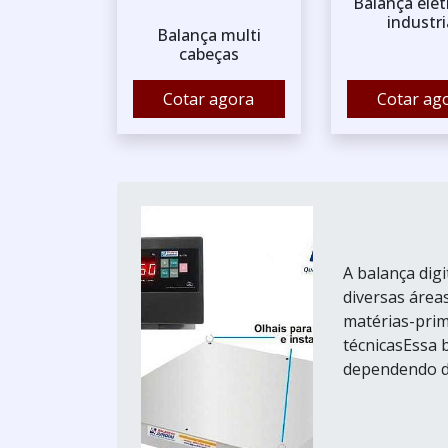
Balança elet
industri
Balança multi
cabeças
Cotar agora
Cotar ag
A balança dig
diversas área
matérias-prim
técnicasEssa 
dependendo do