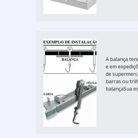
A balança tend
e em expediç
de supermerca
barras ou tri
balançaSua est