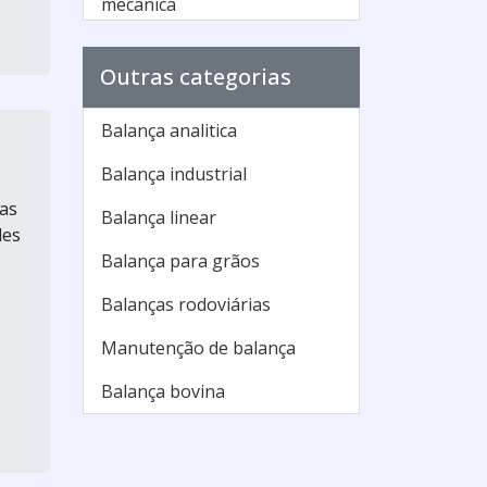
mecânica
Balança antropométrica
Outras categorias
micheletti
Balança antropométrica
Balança analitica
pediátrica
Balança industrial
Balança antropométrica
ias
preço
Balança linear
des
Balança baby
Balança para grãos
Balança camry assistência
Balanças rodoviárias
técnica
Manutenção de balança
Balança de farmacia com
Balança bovina
medidor de pressão
Balança de farmacia digital
preço