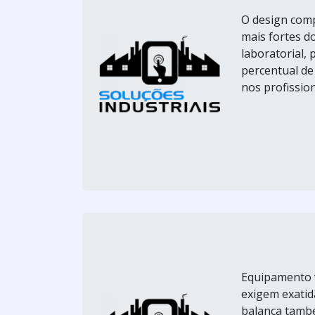
O design comp
mais fortes do
laboratorial,
percentual de
nos profission
Equipamento v
exigem exatid
balança també