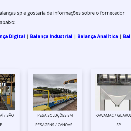
balanças sp e gostaria de informações sobre o fornecedor
abaixo:
nça Digital
|
Balança Industrial
|
Balança Analítica
|
Bal
AÍ / SÃO
PESA SOLUÇÕES EM
KAWAMAC / GUARU
SP
PESAGENS / CANOAS -
- SP