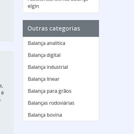
elgin
Assistência técnica balança
toledo
Outras categorias
Assistência técnica balança
Balança analitica
urano
Balança digital
Assistência técnica balanças
Balança industrial
Assistência técnica balanças
balmak
Balança linear
e,
Assistência técnica balanças
Balança para grãos
 é
welmy
o
Balanças rodoviárias
Assistência técnica de
balanças
Balança bovina
Assistência técnica de
balanças eletrônicas