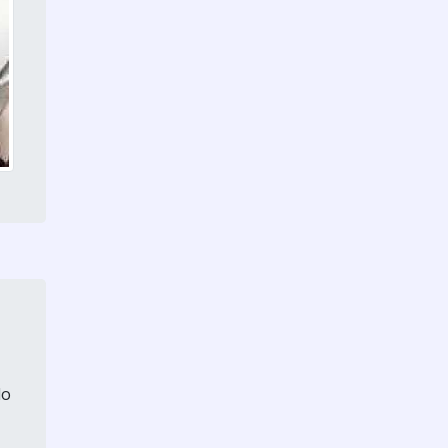
Conserto balanças
Conserto de balança
Conserto de balança digital
de banheiro
Conserto de balança digital
sp
Conserto de balanças toledo
Empresas de calibração de
balanças
Manutenção de balança
digital
do
Manutenção de balanças