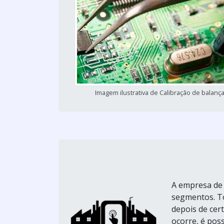
Imagem ilustrativa de Calibração de balanç
A empresa de 
segmentos. To
depois de cer
ocorre, é pos