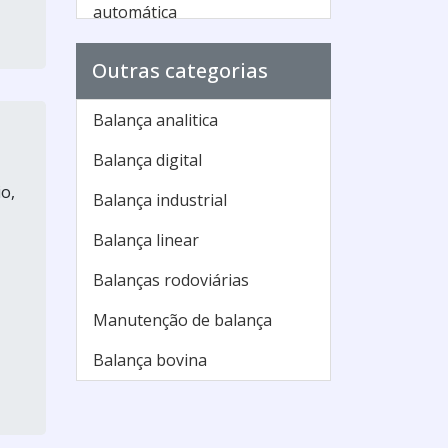
automática
Balança ensacadeira
Outras categorias
automática grão
Balança ensacadeira
Balança analitica
automática para grãos
Balança digital
Balança ensacadeira
o,
Balança industrial
eletrônica
Balança linear
Balança ensacadeira grão
Balanças rodoviárias
Balança ensacadeira matisa
Manutenção de balança
Balança ensacadeira
mecânica
Balança bovina
Balança ensacadeira preço
Balança ensacadeira saco