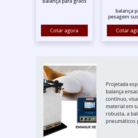
Balança para grãos
balança p
pesagem su
Cotar agora
Cotar ag
Projetada esp
balança ensac
contínuo, vis
material em s
robusta, a ba
pneumáticos pa