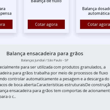
Balança de fluxo
ara
Balança dosad
spensa
automática
ora
Cotar agora
Cotar agora
Balança ensacadeira para grãos
Balanças Jundiaí / São Paulo - SP
ecialmente para ser utilizada com produtos granulados, a
adeira para grãos trabalha por meio de processos de fluxo
ando controlar automaticamente a pesagem e a descarga do
acos de boca aberta.Características estruturaisDe construç
lança ensacadeira para grãos tem comportas de acionamen
ra o c...