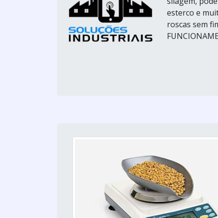
silagem, poden
esterco e mui
roscas sem fi
FUNCIONAMEN