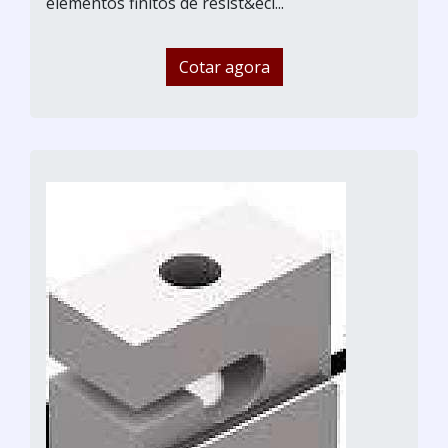
elementos finitos de resist&eci...
Cotar agora