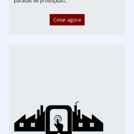
paradas de produç&ati...
Cotar agora