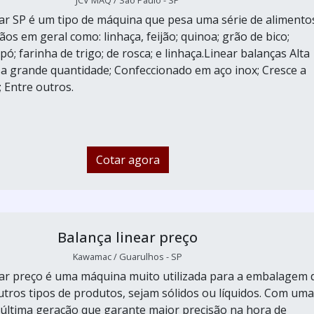
JCV MAQ / São Paulo - SP
ear SP é um tipo de máquina que pesa uma série de alimento
os em geral como: linhaça, feijão; quinoa; grão de bico;
ó; farinha de trigo; de rosca; e linhaça.Linear balanças Alta
sa grande quantidade; Confeccionado em aço inox; Cresce a
 Entre outros.
Cotar agora
Balança linear preço
Kawamac / Guarulhos - SP
ear preço é uma máquina muito utilizada para a embalagem 
utros tipos de produtos, sejam sólidos ou líquidos. Com uma
 última geração que garante maior precisão na hora de