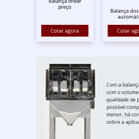
Balança linear
preço
Balança do
automát
Cotar agora
Cotar ag
Com a balança
com o volume 
qualidade de 
possível comp
menor, há com
sobre a aplicaç