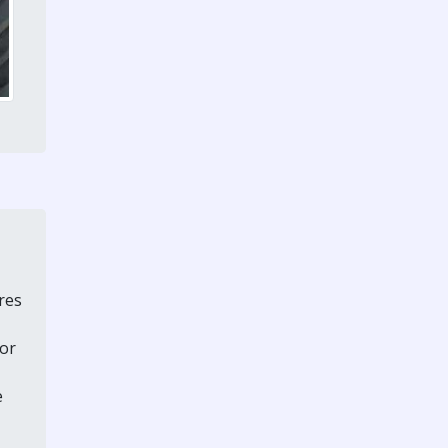
res
lor
e