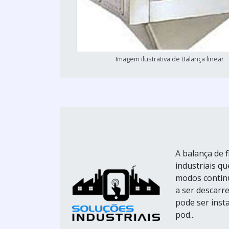
Imagem ilustrativa de Balança linear
A balança de f
industriais qu
modos contínu
a ser descarr
pode ser inst
pod...