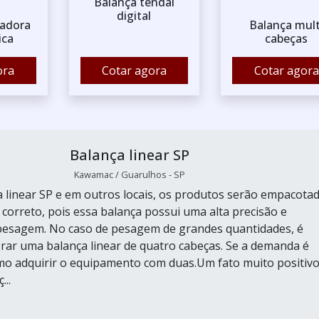
Balança tendal
digital
sadora
Balança mult
ica
cabeças
ora
Cotar agora
Cotar agora
Balança linear SP
Kawamac / Guarulhos - SP
 linear SP e em outros locais, os produtos serão empacota
correto, pois essa balança possui uma alta precisão e
pesagem. No caso de pesagem de grandes quantidades, é
rar uma balança linear de quatro cabeças. Se a demanda é
o adquirir o equipamento com duas.Um fato muito positiv
...